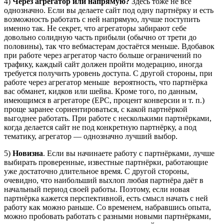
4)
Через агрегатор или напрямую?
Здесь тоже не всё
однозначно. Если вы делаете сайт под одну партнёрку и есть
возможность работать с ней напрямую, лучше поступить
именно так. Не секрет, что агрегаторы забирают себе
довольно солидную часть прибыли (обычно от трети до
половины), так что вебмастерам достаётся меньше. Вдобавок
при работе через агрегатор часто больше ограничений по
трафику, каждый сайт должен пройти модерацию, иногда
требуется получить уровень доступа. С другой стороны, при
работе через агрегатор меньше вероятность, что партнёрка
вас обманет, кидков или шейва. Кроме того, по данным,
имеющимся в агрегаторе (EPC, процент конверсии и т. п.)
проще заранее сориентироваться, с какой партнёркой
выгоднее работать. При работе с несколькими партнёрками,
когда делается сайт не под конкретную партнёрку, а под
тематику, агрегатор — однозначно лучший выбор.
5)
Новизна
. Если вы начинаете работу с партнёрками, лучше
выбирать проверенные, известные партнёрки, работающие
уже достаточно длительное время. С другой стороны,
очевидно, что наибольший выхлоп любая партнёра даёт в
начальный период своей работы. Поэтому, если новая
партнёрка кажется перспективной, есть смысл начать с ней
работу как можно раньше. Со временем, набравшись опыта,
можно пробовать работать с разными новыми партнёрками,