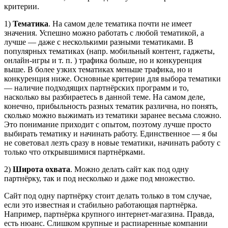
критерии.
1)
Тематика
. На самом деле тематика почти не имеет
значения. Успешно можно работать с любой тематикой, а
лучше — даже с несколькими разными тематиками. В
популярных тематиках (напр. мобильный контент, гаджеты,
онлайн-игры и т. п. ) трафика больше, но и конкуренция
выше. В более узких тематиках меньше трафика, но и
конкуренция ниже. Основные критерии для выбора тематики
— наличие подходящих партнёрских программ и то,
насколько вы разбираетесь в данной теме. На самом деле,
конечно, прибыльность разных тематик различна, но понять,
сколько можно выжимать из тематики заранее весьма сложно.
Это понимание приходит с опытом, поэтому лучше просто
выбирать тематику и начинать работу. Единственное — я бы
не советовал лезть сразу в новые тематики, начинать работу с
только что открывшимися партнёрками.
2)
Широта охвата
. Можно делать сайт как под одну
партнёрку, так и под несколько и даже под множество.
Сайт под одну партнёрку стоит делать только в том случае,
если это известная и стабильно работающая партнёрка.
Например, партнёрка крупного интернет-магазина. Правда,
есть нюанс. Слишком крупные и распиаренные компании