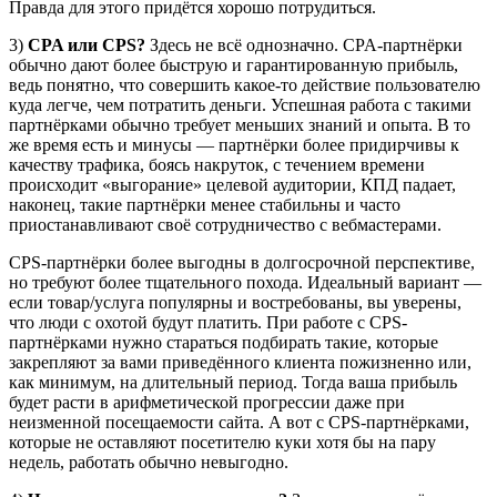
Правда для этого придётся хорошо потрудиться.
3)
CPA или CPS?
Здесь не всё однозначно. CPA-партнёрки
обычно дают более быструю и гарантированную прибыль,
ведь понятно, что совершить какое-то действие пользователю
куда легче, чем потратить деньги. Успешная работа с такими
партнёрками обычно требует меньших знаний и опыта. В то
же время есть и минусы — партнёрки более придирчивы к
качеству трафика, боясь накруток, с течением времени
происходит «выгорание» целевой аудитории, КПД падает,
наконец, такие партнёрки менее стабильны и часто
приостанавливают своё сотрудничество с вебмастерами.
CPS-партнёрки более выгодны в долгосрочной перспективе,
но требуют более тщательного похода. Идеальный вариант —
если товар/услуга популярны и востребованы, вы уверены,
что люди с охотой будут платить. При работе с CPS-
партнёрками нужно стараться подбирать такие, которые
закрепляют за вами приведённого клиента пожизненно или,
как минимум, на длительный период. Тогда ваша прибыль
будет расти в арифметической прогрессии даже при
неизменной посещаемости сайта. А вот с CPS-партнёрками,
которые не оставляют посетителю куки хотя бы на пару
недель, работать обычно невыгодно.