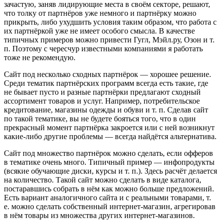
зачастую, заняв лидирующие места в своём секторе, решают,
что толку от партнёров уже немного и партнёрку можно
прикрыть, либо ухудшить условия таким образом, что работа с
их партнёркой уже не имеет особого смысла. В качестве
типичных примеров можно привести Гугл, Мэйл.ру, Озон и т.
п. Поэтому с чересчур известными компаниями я работать
тоже не рекомендую.
Сайт под несколько сходных партнёрок — хорошее решение.
Среди тематик партнёрских программ всегда есть такие, где
не бывает пусто и разные партнёрки предлагают сходный
ассортимент товаров и услуг. Например, потребительское
кредитование, магазины одежды и обуви и т. п. Сделав сайт
по такой тематике, вы не будете бояться того, что в один
прекрасный момент партнёрка закроется или с ней возникнут
какие-либо другие проблемы — всегда найдётся альтернатива.
Сайт под множество партнёрок можно сделать, если офферов
в тематике очень много. Типичный пример — инфопродукты
(всякие обучающие диски, курсы и т. п.). Здесь расчёт делается
на количество. Такой сайт можно сделать в виде каталога,
постаравшись собрать в нём как можно больше предложений.
Есть вариант аналогичного сайта и с реальными товарами, т.
е. можно сделать собственный интернет-магазин, агрегировав
в нём товары из множества других интернет-магазинов.