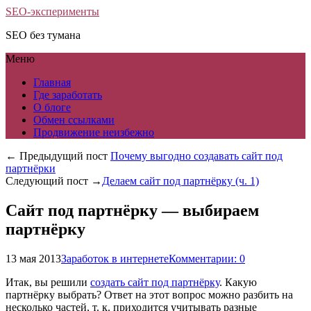
SEO-эксперименты
SEO без тумана
Меню
Главная
Где заработать
О блоге
Обмен ссылками
Продвижение неизбежно
← Предыдущий пост
Почему выгодно создавать сайт под
партнёрки
Следующий пост →
Делаем сайт под партнёрку (ч. 1)
Сайт под партнёрку — выбираем
партнёрку
13 мая 2013
Заработок в интернете
Комментарии: 0
Итак, вы решили
создать сайт под партнёрку
. Какую
партнёрку выбрать? Ответ на этот вопрос можно разбить на
несколько частей, т. к. приходится учитывать разные