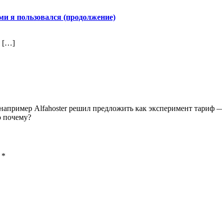
ми я пользовался (продолжение)
 […]
например Alfahoster решил предложить как эксперимент тариф —
о почему?
ы
*