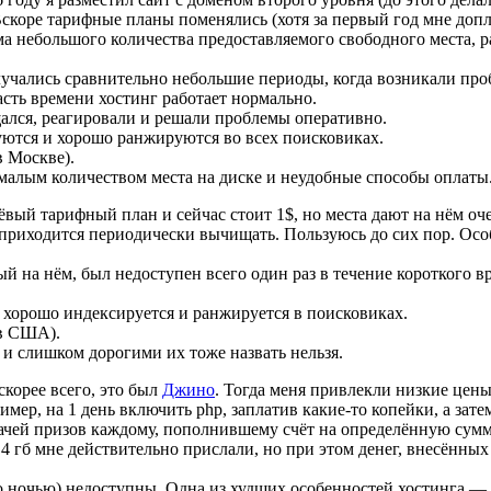
скоре тарифные планы поменялись (хотя за первый год мне допл
ма небольшого количества предоставляемого свободного места, 
лучались сравнительно небольшие периоды, когда возникали пр
сть времени хостинг работает нормально.
щался, реагировали и решали проблемы оперативно.
уются и хорошо ранжируются во всех поисковиках.
в Москве).
алым количеством места на диске и неудобные способы оплаты
шёвый тарифный план и сейчас стоит 1$, но места дают на нём оче
е приходится периодически вычищать. Пользуюсь до сих пор. Ос
й на нём, был недоступен всего один раз в течение короткого в
 хорошо индексируется и ранжируется в поисковиках.
 в США).
и слишком дорогими их тоже назвать нельзя.
скорее всего, это был
Джино
. Тогда меня привлекли низкие цены 
мер, на 1 день включить php, заплатив какие-то копейки, а зате
ыдачей призов каждому, пополнившему счёт на определённую сумм
гб мне действительно прислали, но при этом денег, внесённых на
о ночью) недоступны. Одна из худших особенностей хостинга —