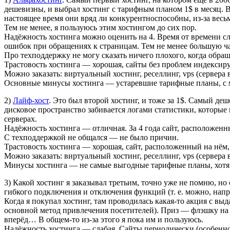
дешевизны, и выбрал хостинг с тарифным планом 1$ в месяц. В
настоящее время они вряд ли конкурентноспособны, из-за весь
Тем не менее, я пользуюсь этим хостингом до сих пор.
Надёжность хостинга можно оценить на 4. Время от времени с
ошибок при обращениях к страницам. Тем не менее большую ча
Про техподдержку не могу сказать ничего плохого, когда обра
Трастовость хостинга — хорошая, сайты без проблем индексир
Можно заказать: виртуальный хостинг, реселлинг, vps (сервера 
Основные минусы хостинга — устаревшие тарифные планы, с м
2)
Лайф-хост
. Это был второй хостинг, и тоже за 1$. Самый де
дисковое пространство забивается логами статистики, которы
серверах.
Надёжность хостинга — отличная. За 4 года сайт, расположенны
С техподдержкой не общался — не было причин.
Трастовость хостинга — хорошая, сайт, расположенный на нём,
Можно заказать: виртуальный хостинг, реселлинг, vps (сервера
Минусы хостинга — не самые выгодные тарифные планы, хотя 
3) Какой хостинг я заказывал третьим, точно уже не помню, но 
гибкого подключения и отключения функций (т. е. можно, напри
Когда я покупал хостинг, там проводилась какая-то акция с в
основной метод привлечения посетителей). Приз — флэшку на 4 
вперёд… В общем-то из-за этого я пока им и пользуюсь.
Надёжность хостинга — слабая. Сайты периодически (особенн