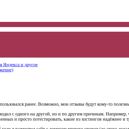
я Яндекса и другое
лжение)
пользовался ранее. Возможно, мои отзывы будут кому-то полезн
реходил с одного на другой, но и по другим причинам. Например
венных и просто потестировать, какие из хостингов надёжнее и т
 году я разместил сайт с доменом второго уровня (до этого дела