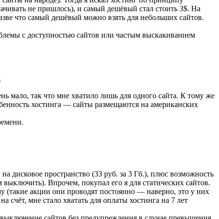
ачивать не пришлось), и самый дешёвый стал стоить 3$. На
разве что самый дешёвый можно взять для небольших сайтов.
облемы с доступностью сайтов или частым выскакиванием
.
нь мало, так что мне хватило лишь для одного сайта. К тому же
обенность хостинга — сайты размещаются на американских
ремени.
на дисковое пространство (33 руб. за 3 Гб.), плюс возможность
м выключить). Впрочем, покупал его я для статических сайтов.
у (такие акции они проводят постоянно — наверно, это у них
 счёт, мне стало хватать для оплаты хостинга на 7 лет
 выключение сайтов без предупреждения в случае превышения