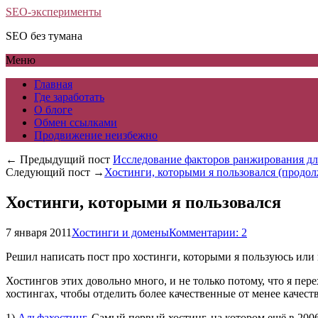
SEO-эксперименты
SEO без тумана
Меню
Главная
Где заработать
О блоге
Обмен ссылками
Продвижение неизбежно
← Предыдущий пост
Исследование факторов ранжирования дл
Следующий пост →
Хостинги, которыми я пользовался (продо
Хостинги, которыми я пользовался
7 января 2011
Хостинги и домены
Комментарии: 2
Решил написать пост про хостинги, которыми я пользуюсь или 
Хостингов этих довольно много, и не только потому, что я пе
хостингах, чтобы отделить более качественные от менее качест
1)
Альфахостинг
. Самый первый хостинг, на котором ещё в 2006