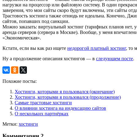
нагрузки на процессор или файловую систему. В один прекрасн
заверения, что мои сайты скоро будут включены, эти сайты отд
Трастовость хостинга также отнюдь не идеальна. Конечно, Джи
сайтов, попавших под санкции.
Можно заказать: виртуальный хостинг (тарифных планов нет, у
аренда серверов (сервера в Москве). Вообще, у меня впечатле
«Экономическая».
Кстати, если вы как раз ищете
недорогой платный хостинг
, то
Ну а продолжение описания хостингов — в
следующем посте
.
Похожие посты:
Хостинги, которыми я пользовался (окончание)
Хостинги, которыми я пользовался (продолжение)
Самые трастовые хостинги
О влиянии хостинга на индексацию сайтов
О нескольких партнёрках
Метки:
хостинги
Комментарии
2