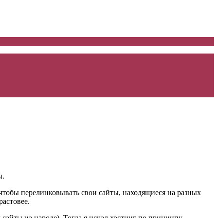
ы.
, чтобы перелинковывать свои сайты, находящиеся на разных
растовее.
л сайты на народе). Тогда я искал хостинг по принципу