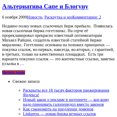
Альтернатива Сапе и Блогуну
6 ноября 2009
Новости
,
Раскрутка и seo
Комментарии: 2
Недавно полку новых ссылочных бирж прибыло. Появилась
новая ссылочная биржа гогетлинкс. На серче её
прорекламировал прекрасно известный оптимизаторам
Михаил Райцин, создатель известной статейной биржи
миралинкс. Гогетлинкс основана на похожих принципах —
покупка ссылок, во-первых, навсегда, во-вторых, с гарантией,
в-третьих, только на качественных площадках. Есть три
варианта покупки ссылок — это контекстные ссылки, заметки
(ссылка в …
Читать далее
Свежие записи
Раскрыты все 18 тысяч факторов ранжирования
Яндекса!
Новый закон о рекламе в интернете — кое-кому
надо принимать галоперидол вместо законов
Как сэкономить на продлении доменов
Linkpress — новая биржа вечных ссылок