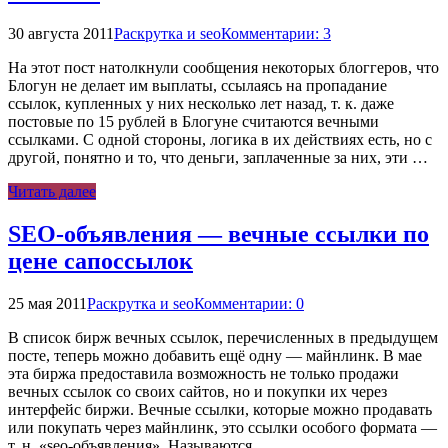
30 августа 2011
Раскрутка и seo
Комментарии: 3
На этот пост натолкнули сообщения некоторых блоггеров, что
Блогун не делает им выплаты, ссылаясь на пропадание
ссылок, купленных у них несколько лет назад, т. к. даже
постовые по 15 рублей в Блогуне считаются вечными
ссылками. С одной стороны, логика в их действиях есть, но с
другой, понятно и то, что деньги, заплаченные за них, эти …
Читать далее
SEO-объявления — вечные ссылки по
цене сапоссылок
25 мая 2011
Раскрутка и seo
Комментарии: 0
В список бирж вечных ссылок, перечисленных в предыдущем
посте, теперь можно добавить ещё одну — майнлинк. В мае
эта биржа предоставила возможность не только продажи
вечных ссылок со своих сайтов, но и покупки их через
интерфейс биржи. Вечные ссылки, которые можно продавать
или покупать через майнлинк, это ссылки особого формата —
т. н. «seo-объявления». Называются …