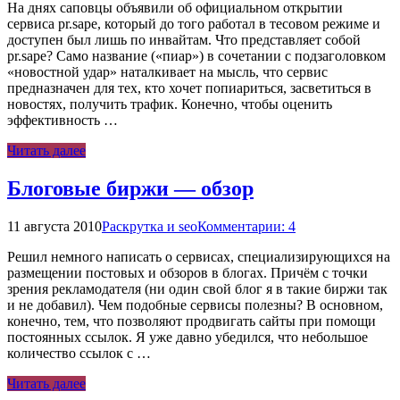
На днях саповцы объявили об официальном открытии
сервиса pr.sape, который до того работал в тесовом режиме и
доступен был лишь по инвайтам. Что представляет собой
pr.sape? Само название («пиар») в сочетании с подзаголовком
«новостной удар» наталкивает на мысль, что сервис
предназначен для тех, кто хочет попиариться, засветиться в
новостях, получить трафик. Конечно, чтобы оценить
эффективность …
Читать далее
Блоговые биржи — обзор
11 августа 2010
Раскрутка и seo
Комментарии: 4
Решил немного написать о сервисах, специализирующихся на
размещении постовых и обзоров в блогах. Причём с точки
зрения рекламодателя (ни один свой блог я в такие биржи так
и не добавил). Чем подобные сервисы полезны? В основном,
конечно, тем, что позволяют продвигать сайты при помощи
постоянных ссылок. Я уже давно убедился, что небольшое
количество ссылок с …
Читать далее