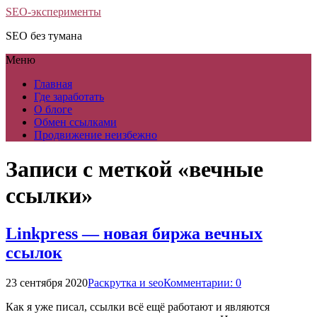
SEO-эксперименты
SEO без тумана
Меню
Главная
Где заработать
О блоге
Обмен ссылками
Продвижение неизбежно
Записи с меткой «вечные
ссылки»
Linkpress — новая биржа вечных
ссылок
23 сентября 2020
Раскрутка и seo
Комментарии: 0
Как я уже писал, ссылки всё ещё работают и являются