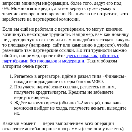
запросив минимум информации, более того, дадут его под
0%. Можно взять кредит, а затем вернуть ту же сумму в
течение оговоренного времени. Вы ничего не потратите, зато
заработаете на партнёрской комиссии.
Если вы ещё не работали с партнёрками, то могут, конечно,
возникнуть некоторые трудности. Например, вам как новичку
не дадут доступ к офферу или вам понадобится создать какую-
то площадку (например, сайт или кампанию в директе), чтобы
размещать там партнёрские ссылки. Но эти трудности можно
обойти, например, прочитайте
здесь о том, как работать с
партнёрками без площадок и модерации
. Таким образом
алгоритм очень прост:
Регаетесь в агрегаторе, идёте в раздел типа «Финансы»,
находите подходящие офферы банков/МФО.
Получаете партнёрские ссылки, регаетесь по ним,
получаете кредиты/карты. Кредиты не забываете
вернуть вовремя.
Ждёте какое-то время (обычно 1-2 месяца), пока ваша
комиссия выйдет из холда, получаете деньги, выводите
их.
Важный момент — перед выполнением всех операций
отключите антибаннерные программы (если они у вас есть),