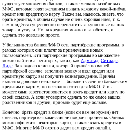
существует множество банков, а также мелких назойливых
МФО, которые горят желанием выдать каждому какой-нибудь
кредит или кредитную карту. Также вы, надеюсь, знаете, что
брать кредиты, в общем случае не очень хорошая идея, т. к.
вам придётся существенно переплатить за купленные на них
товары и услуги. Но на кредитах можно и заработать, и
сделать это довольно просто.
У большинства банков/МФО есть партнёрские программы, в
рамках которых они платят за привлечение новых
пользователей. Эти партнёрские программы во множестве
можно найти в агрегаторах, таких, как
Адмитад
,
Ситиадс
,
Лидс
. За каждого клиента, который пришёл по вашей
партнёрской ссылке, заполнил заявку и взял кредит или
кредитную карту, вы получите вознаграждение. Причём
выплаты довольно неплохие — больше тысячи по банковским
кредитам и картам, по несколько сотен для МФО. И вы
можете сами зарегистрироваться и взять кредит или карту по
своей ссылке. А если уговорите сделать то же самое ваших
родственников и друзей, прибыль будет ещё больше.
Конечно, брать кредит в банке (если он вам не нужен) нет
смысла, партнёрская комиссия не покроет проценты. Однако
можно оформить некоторые карты, а также взять кредиты в
МФО. Многие МФО охотно дадут вам кредит онлайн,