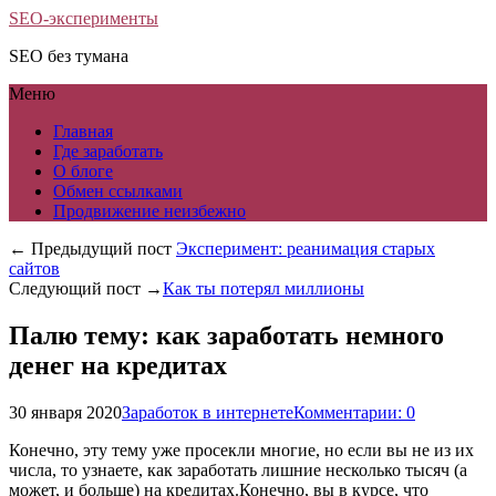
SEO-эксперименты
SEO без тумана
Меню
Главная
Где заработать
О блоге
Обмен ссылками
Продвижение неизбежно
← Предыдущий пост
Эксперимент: реанимация старых
сайтов
Следующий пост →
Как ты потерял миллионы
Палю тему: как заработать немного
денег на кредитах
30 января 2020
Заработок в интернете
Комментарии: 0
Конечно, эту тему уже просекли многие, но если вы не из их
числа, то узнаете, как заработать лишние несколько тысяч (а
может, и больше) на кредитах.
Конечно, вы в курсе, что