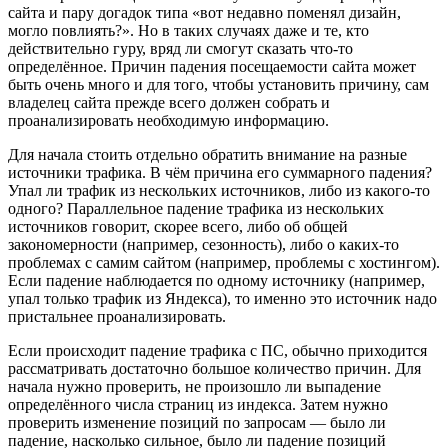
сайта и пару догадок типа «вот недавно поменял дизайн,
могло повлиять?». Но в таких случаях даже и те, кто
действительно гуру, вряд ли смогут сказать что-то
определённое. Причин падения посещаемости сайта может
быть очень много и для того, чтобы установить причину, сам
владелец сайта прежде всего должен собрать и
проанализировать необходимую информацию.
Для начала стоить отдельно обратить внимание на разные
источники трафика. В чём причина его суммарного падения?
Упал ли трафик из нескольких источников, либо из какого-то
одного? Параллельное падение трафика из нескольких
источников говорит, скорее всего, либо об общей
закономерности (например, сезонность), либо о каких-то
проблемах с самим сайтом (например, проблемы с хостингом).
Если падение наблюдается по одному источнику (например,
упал только трафик из Яндекса), то именно это источник надо
пристальнее проанализировать.
Если происходит падение трафика с ПС, обычно приходится
рассматривать достаточно большое количество причин. Для
начала нужно проверить, не произошло ли выпадение
определённого числа страниц из индекса. Затем нужно
проверить изменение позиций по запросам — было ли
падение, насколько сильное, было ли падение позиций