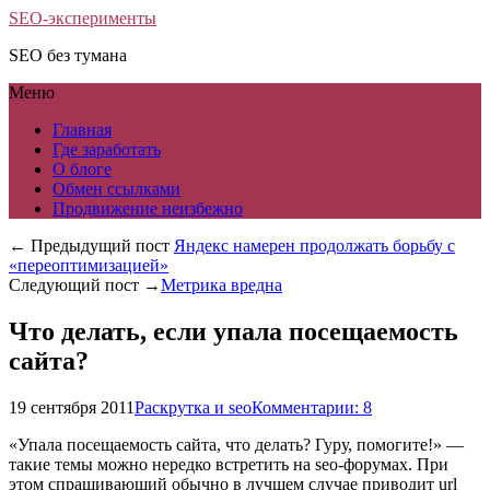
SEO-эксперименты
SEO без тумана
Меню
Главная
Где заработать
О блоге
Обмен ссылками
Продвижение неизбежно
← Предыдущий пост
Яндекс намерен продолжать борьбу с
«переоптимизацией»
Следующий пост →
Метрика вредна
Что делать, если упала посещаемость
сайта?
19 сентября 2011
Раскрутка и seo
Комментарии: 8
«Упала посещаемость сайта, что делать? Гуру, помогите!» —
такие темы можно нередко встретить на seo-форумах. При
этом спрашивающий обычно в лучшем случае приводит url