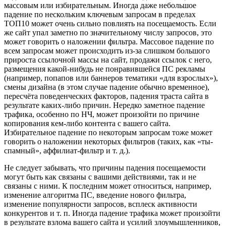
массовым или избирательным. Иногда даже небольшое
падение по нескольким ключевым запросам в пределах
ТОП10 может очень сильно повлиять на посещаемость. Если
же сайт упал заметно по значительному числу запросов, это
может говорить о наложении фильтра. Массовое падение по
всем запросам может происходить из-за слишком большого
прироста ссылочной массы на сайт, продажи ссылок с него,
размещения какой-нибудь не понравившейся ПС рекламы
(например, попапов или баннеров тематики «для взрослых»),
смены дизайна (в этом случае падение обычно временное),
пересчёта поведенческих факторов, падения траста сайта в
результате каких-либо причин. Нередко заметное падение
трафика, особенно по НЧ, может произойти по причине
копирования кем-либо контента с вашего сайта.
Избирательное падение по некоторым запросам тоже может
говорить о наложении некоторых фильтров (таких, как «ты-
спамный», аффилиат-фильтр и т. д.).
Не следует забывать, что причины падения посещаемости
могут быть как связаны с вашими действиями, так и не
связаны с ними. К последним может относиться, например,
изменение алгоритма ПС, введение нового фильтра,
изменение популярности запросов, всплеск активности
конкурентов и т. п. Иногда падение трафика может произойти
в результате взлома вашего сайта и усилий злоумышленников,