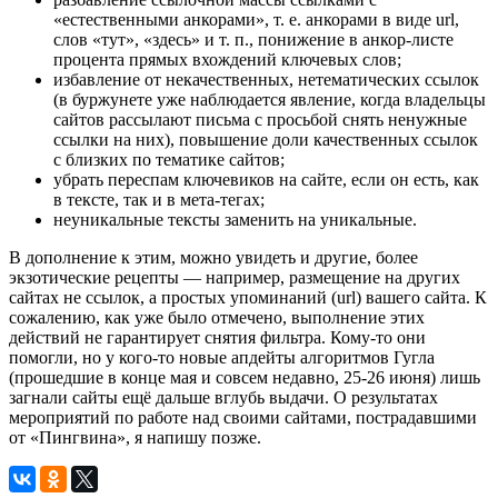
«естественными анкорами», т. е. анкорами в виде url,
слов «тут», «здесь» и т. п., понижение в анкор-листе
процента прямых вхождений ключевых слов;
избавление от некачественных, нетематических ссылок
(в буржунете уже наблюдается явление, когда владельцы
сайтов рассылают письма с просьбой снять ненужные
ссылки на них), повышение доли качественных ссылок
с близких по тематике сайтов;
убрать переспам ключевиков на сайте, если он есть, как
в тексте, так и в мета-тегах;
неуникальные тексты заменить на уникальные.
В дополнение к этим, можно увидеть и другие, более
экзотические рецепты — например, размещение на других
сайтах не ссылок, а простых упоминаний (url) вашего сайта. К
сожалению, как уже было отмечено, выполнение этих
действий не гарантирует снятия фильтра. Кому-то они
помогли, но у кого-то новые апдейты алгоритмов Гугла
(прошедшие в конце мая и совсем недавно, 25-26 июня) лишь
загнали сайты ещё дальше вглубь выдачи. О результатах
мероприятий по работе над своими сайтами, пострадавшими
от «Пингвина», я напишу позже.