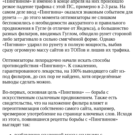
«Пингвином» и именно в конце апреля на них произошло
резкое падение трафика с этой ПС, примерно в 2-3 раза. На
самом деле ввод «Пингвина» оказался знаковым событием для
рунета — до этого момента оптимизаторы не слишком
беспокоились о необходимости аккуратного и правильного
продвижения в Гугле (в отличие от Яндекса), а большинство
разных фильтров, вводимых Гуглом, обходило рунет стороной
либо затрагивало в сильно смягчённой форме. Однако
«Пигнвин» ударил по рунету в полную мощность, выбив
сразу огромную массу сайтов из ТОПов и лишив их трафика.
Оптимизаторы лихорадочно начали искать способы
противодействия «Пингвину». К сожалению,
гарантированного лекарства, на 100% выводящего сайт из-
под фильтров, до сих пор не найдено, хотя определённые
выводы сделать можно.
Во-первых, основная цель «Пингвина» — борьба с
искусственным ссылочным продвижением. Также есть
свидетельства, что на наложение фильтра влияет и
переоптимизация собственно самого сайта, например,
чрезмерное употребление на странице ключевых слов. Исходя
из этого, появившиеся рецепты борьбы с «Пингвином»
выглядят так:
разбавление ссылочной массы ссылками с