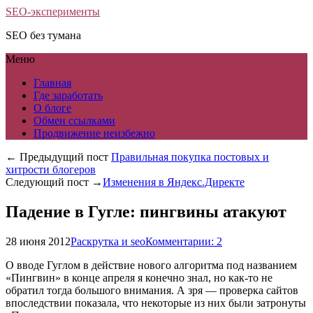
SEO-эксперименты
SEO без тумана
Меню
Главная
Где заработать
О блоге
Обмен ссылками
Продвижение неизбежно
← Предыдущий пост
Правильная покупка постовых и
хитрости блогеров
Следующий пост →
Изменения в Яндекс.Директе
Падение в Гугле: пингвины атакуют
28 июня 2012
Раскрутка и seo
Комментарии: 2
О вводе Гуглом в действие нового алгоритма под названием
«Пингвин» в конце апреля я конечно знал, но как-то не
обратил тогда большого внимания. А зря — проверка сайтов
впоследствии показала, что некоторые из них были затронуты