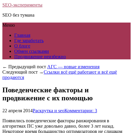
SEO-эксперименты
SEO без тумана
Меню
Главная
Где заработать
О блоге
Обмен ссылками
Продвижение неизбежно
← Предыдущий пост
АГС — новые изменения
Следующий пост →
Ссылки всё ещё работают и всё ещё
продаются
Поведенческие факторы и
продвижение с их помощью
22 апреля 2014
Раскрутка и seo
Комментарии: 3
Появились поведенческие факторы ранжирования в
алгоритмах ПС уже довольно давно, более 3 лет назад.
Некоторое время большинство оптимизаторов не слишком