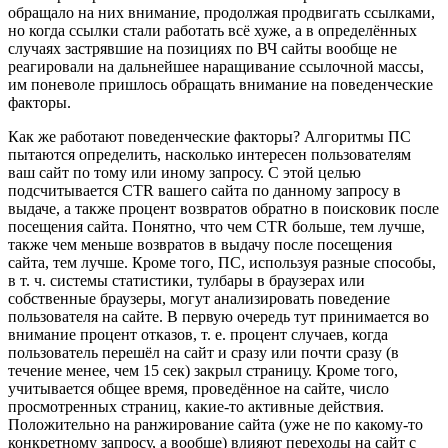
обращало на них внимание, продолжая продвигать ссылками,
но когда ссылки стали работать всё хуже, а в определённых
случаях застрявшие на позициях по ВЧ сайты вообще не
реагировали на дальнейшее наращивание ссылочной массы,
им поневоле пришлось обращать внимание на поведенческие
факторы.
Как же работают поведенческие факторы? Алгоритмы ПС
пытаются определить, насколько интересен пользователям
ваш сайт по тому или иному запросу. С этой целью
подсчитывается CTR вашего сайта по данному запросу в
выдаче, а также процент возвратов обратно в поисковик после
посещения сайта. Понятно, что чем CTR больше, тем лучше,
также чем меньше возвратов в выдачу после посещения
сайта, тем лучше. Кроме того, ПС, используя разные способы,
в т. ч. системы статистики, тулбары в браузерах или
собственные браузеры, могут анализировать поведение
пользователя на сайте. В первую очередь тут принимается во
внимание процент отказов, т. е. процент случаев, когда
пользователь перешёл на сайт и сразу или почти сразу (в
течение менее, чем 15 сек) закрыл страницу. Кроме того,
учитывается общее время, проведённое на сайте, число
просмотренных страниц, какие-то активные действия.
Положительно на ранжирование сайта (уже не по какому-то
конкретному запросу, а вообще) влияют переходы на сайт с