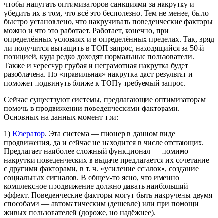
чтобы напугать оптимизаторов санкциями за накрутку и
убедить их в том, что всё это бесполезно. Тем не менее, было
быстро установлено, что накручивать поведенческие факторы
можно и что это работает. Работает, конечно, при
определённых условиях и в определённых пределах. Так, вряд
ли получится вытащить в ТОП запрос, находящийся за 50-й
позицией, куда редко доходят нормальные пользователи.
Также и чересчур грубая и неграмотная накрутка будет
разоблачена. Но «правильная» накрутка даст результат и
поможет подвинуть ближе к ТОПу требуемый запрос.
Сейчас существуют системы, предлагающие оптимизаторам
помочь в продвижении поведенческими факторами.
Основных на данных момент три:
1)
Юзератор
. Эта система — пионер в данном виде
продвижения, да и сейчас не находится в числе отстающих.
Предлагает наиболее сложный функционал — помимо
накрутки поведенческих в выдаче предлагается их сочетание
с другими факторами, в т. ч. «усиление ссылок», создание
социальных сигналов. В общем-то ясно, что именно
комплексное продвижение должно давать наибольший
эффект. Поведенческие факторы могут быть накручены двумя
способами — автоматическим (дешевле) или при помощи
живых пользователей (дороже, но надёжнее).