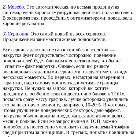
2)
Мовебо
. Это автоматическая, но весьма продвинутая
система, очень хорошо эмулирующая действия пользователей.
В экспериментах, проведённых оптимизаторами, показывала
хорошие результаты.
3)
Серпклик
. Это самый новый из всех сервисов.
Продвижением занимаются живые пользователи.
Все сервисы дают некие гарантии «безопасности» —
накрутка будет осуществляться осторожно, поведение
пользователей будет близким к естественному, чтобы не
«спалить» факт накрутки. Однако, если вы решите
воспользоваться данными сервисами, следует иметь в виду
несколько моментов. Во-первых, несмотря на заверения и
гарантии, надо самому понимать допустимые границы
накрутки. Не нужно на запрос, который вы хотите
продвинуть, особенно если он достаточно близко к ТОПу,
посылать сразу массу трафика, лучше осторожно увеличить
его на некоторую величину, например, 10-20%. Во-вторых,
чтобы улучшение поведенческих факторов дало эффект,
накрутка обычно должна продолжаться достаточно долго,
месяц и больше. Если же запрос вышел в ТОП, можно
попробовать постепенно уменьшать накручиваемый трафик,
следя при этом за позициями. В-третьих, попытка повлиять на