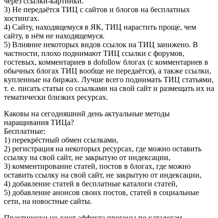
через ссылки-картинки.
3) Не передаётся ТИЦ с сайтов и блогов на бесплатных
хостингах.
4) Сайту, находящемуся в ЯК, ТИЦ нарастить проще, чем
сайту, в нём не находящемуся.
5) Влияние некоторых видов ссылок на ТИЦ занижено. В
частности, плохо поднимают ТИЦ ссылки с форумов,
гостевых, комментариев в dofollow блогах (с комментариев в
обычных блогах ТИЦ вообще не передаётся), а также ссылки,
купленные на биржах. Лучше всего поднимать ТИЦ статьями,
т. е. писать статьи со ссылками на свой сайт и размещать их на
тематически близких ресурсах.
Каковы на сегодняшний день актуальные методы
наращивания ТИЦа?
Бесплатные:
1) перекрёстный обмен ссылками,
2) регистрация на некоторых ресурсах, где можно оставить
ссылку на свой сайт, не закрытую от индексации,
3) комментирование статей, постов в блогах, где можно
оставить ссылку на свой сайт, не закрытую от индексации,
4) добавление статей в бесплатные каталоги статей,
5) добавление анонсов своих постов, статей в социальные
сети, на новостные сайты.
Практически не дают эффекта прогоны по каталогам,