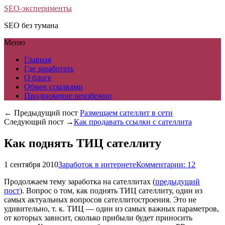
SEO-эксперименты
SEO без тумана
Меню
Главная
Где заработать
О блоге
Обмен ссылками
Продвижение неизбежно
← Предыдущий пост
Размещаем сателлит в сети
Следующий пост →
Как продавать ссылки с сателлита
Как поднять ТИЦ сателлиту
1 сентября 2010
Заработок в интернете
Комментарии: 12
Продолжаем тему заработка на сателлитах (
предыдущий
пост
). Вопрос о том, как поднять ТИЦ сателлиту, один из
самых актуальных вопросов сателлитостроения. Это не
удивительно, т. к. ТИЦ — один из самых важных параметров,
от которых зависит, сколько прибыли будет приносить