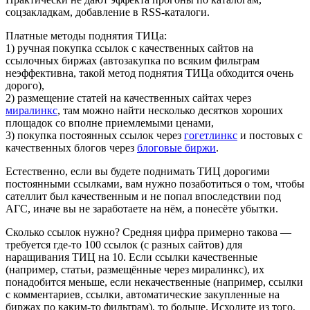
соцзакладкам, добавление в RSS-каталоги.
Платные методы поднятия ТИЦа:
1) ручная покупка ссылок с качественных сайтов на
ссылочных биржах (автозакупка по всяким фильтрам
неэффективна, такой метод поднятия ТИЦа обходится очень
дорого),
2) размещение статей на качественных сайтах через
миралинкс
, там можно найти несколько десятков хороших
площадок со вполне приемлемыми ценами,
3) покупка постоянных ссылок через
гогетлинкс
и постовых с
качественных блогов через
блоговые биржи
.
Естественно, если вы будете поднимать ТИЦ дорогими
постоянными ссылками, вам нужно позаботиться о том, чтобы
сателлит был качественным и не попал впоследствии под
АГС, иначе вы не заработаете на нём, а понесёте убытки.
Сколько ссылок нужно? Средняя цифра примерно такова —
требуется где-то 100 ссылок (с разных сайтов) для
наращивания ТИЦ на 10. Если ссылки качественные
(например, статьи, размещённые через миралинкс), их
понадобится меньше, если некачественные (например, ссылки
с комментариев, ссылки, автоматические закупленные на
биржах по каким-то фильтрам), то больше. Исходите из того,