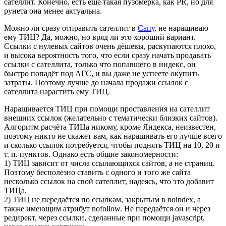
сателлит. Конечно, есть ещё такая пузомерка, как PR, но для
рунета она менее актуальна.
Можно ли сразу отправить сателлит в
Сапу
, не наращиваю
ему ТИЦ? Да, можно, но вряд ли это хороший вариант.
Ссылки с нулевых сайтов очень дёшевы, раскупаются плохо,
и высока вероятность того, что если сразу начать продавать
ссылки с сателлита, только что попавшего в индекс, он
быстро попадёт под АГС, и вы даже не успеете окупить
затраты. Поэтому лучше до начала продажи ссылок с
сателлита нарастить ему ТИЦ.
Наращивается ТИЦ при помощи проставления на сателлит
внешних ссылок (желательно с тематически близких сайтов).
Алгоритм расчёта ТИЦа никому, кроме Яндекса, неизвестен,
поэтому никто не скажет вам, как наращивать его лучше всего
и сколько ссылок потребуется, чтобы поднять ТИЦ на 10, 20 и
т. п. пунктов. Однако есть общие закономерности:
1) ТИЦ зависит от числа ссылающихся сайтов, а не страниц.
Поэтому бесполезно ставить с одного и того же сайта
несколько ссылок на свой сателлит, надеясь, что это добавит
ТИЦа.
2) ТИЦ не передаётся по ссылкам, закрытым в noindex, а
также имеющим атрибут nofollow. Не передаётся он и через
редирект, через ссылки, сделанные при помощи javascript,