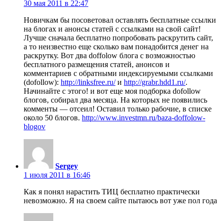
30 мая 2011 в 22:47
Новичкам бы посоветовал оставлять бесплатные ссылки
на блогах и анонсы статей с ссылками на свой сайт!
Лучше сначала бесплатно попробовать раскрутить сайт,
а то неизвестно еще сколько вам понадобится денег на
раскрутку. Вот два doffolow блога с возможностью
бесплатного размещения статей, анонсов и
комментариев с обратными индексируемыми ссылками
(dofollow):
http://linksfree.ru/
и
http://grabr.hdd1.ru/
.
Начинайте с этого! и вот еще моя подборка dofollow
блогов, собирал два месяца. На которых не появились
комменты — отсеил! Оставил только рабочие, в списке
около 50 блогов.
http://www.investmn.ru/baza-doffolow-
blogov
Sergey
1 июля 2011 в 16:46
Как я понял нарастить ТИЦ бесплатно практически
невозможно. Я на своем сайте пытаюсь вот уже пол года